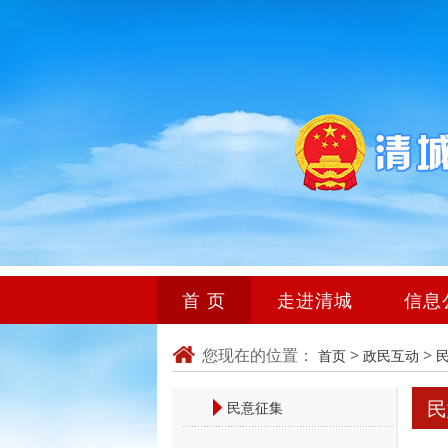
首 页
走进清城
信息
您现在的位置：
>
>
首页
政民互动
民
民意征集