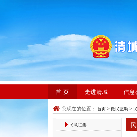
首 页
走进清城
信息
您现在的位置：
>
>
首页
政民互动
民
民意征集