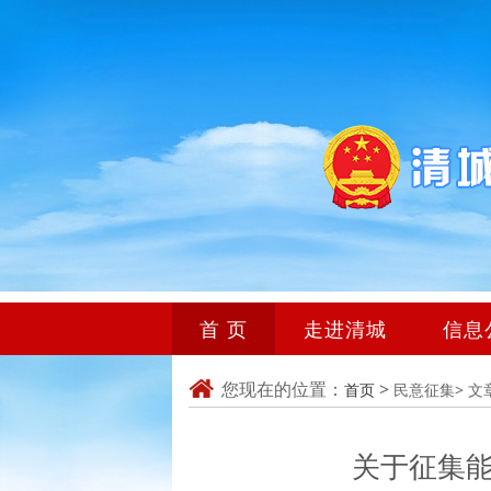
首 页
走进清城
信息
您现在的位置：
>
首页
民意征集>
文
关于征集