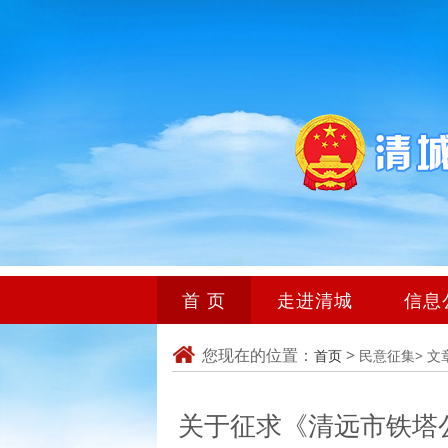
首 页
走进清城
信息
您现在的位置：
>
首页
民意征集>
文
关于征求《清远市铁塔