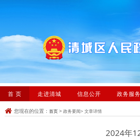
首 页
走进清城
信息公开
政务服
您现在的位置：
>
首页
政务要闻>
文章详情
2024年