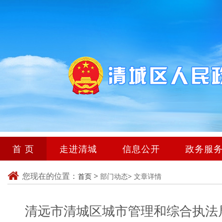
首 页
走进清城
信息公开
政务服
您现在的位置：
>
首页
部门动态>
文章详情
清远市清城区城市管理和综合执法局