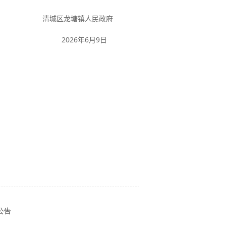
清城区
龙塘镇人民政府
2026
年
6
月
9
日
公告