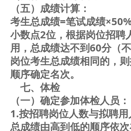
（五）成绩计算：
考生总成绩=笔试成绩
×
50
小数点2位，
根据岗位招聘
用
，
总成绩达不到60分（
岗位考生总成绩相同的，则
顺序
确定名次。
七
、体检
（一）确定参加体检人员
：
1
.
按招聘岗位
人数
与拟聘用
总成绩由高
到
低的顺序
依次