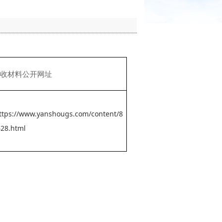
收材料公开网址
ttps://www.yanshougs.com/content/8
28.html