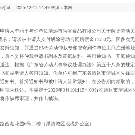
表时间：
2025-12-12 14:49
来源：本网
受理申请人李丽平与你单位清远市尚谷食品有限公司关于解除劳动
丽平要求：请求被申请人支付解除劳动合同赔偿金14550元。因多
答辩须知，并通过EMS劳动仲裁专递邮寄到你单位工商注册地
，后本委将仲裁申请书副本及证据材料、答辩通知书、开庭通知
送达。根据《广东省劳动人事争议处理办法》第五十八条的规定
书和被申请人答辩须知。你单位可到广东省清远市清城区先锋西
通知书、答辩通知书和被申请人答辩须知，在公告期内领取的，
视为送达。本委定于2026年3月10日15时00分在清远市清城
将作缺席审理，并作出裁决。
西湖花园6号二楼（原清城区地税办公室）