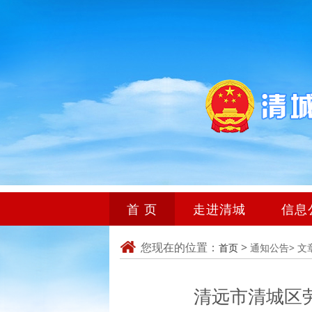
首 页
走进清城
信息
您现在的位置：
>
首页
通知公告>
文
清远市清城区