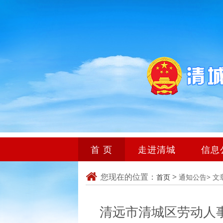
首 页
走进清城
信息
您现在的位置：
>
首页
通知公告>
文
清远市清城区劳动人