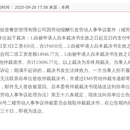
表时间：
2025-09-26 17:38
来源：本网
餐饮管理有限公司因劳动报酬引发劳动人事争议案件（城劳人仲案
日作出如下裁决：1.由被申请人自本裁决书生效之日起五日内支付申请人
2月1日至3日工资450元，合计6650元，2.由被申请人自本裁决书生
劳动合同二倍工资差额14946.77元，3.由被申请人自本裁决书生
其他仲裁请求。共计23696.77元。以上裁决为非终局裁决。当
诉讼；期满不起诉的，裁决书发生法律效力。一方当事人拒不履
无法联系你单位签收仲裁裁决书，并通过EMS劳动仲裁专递邮
，邮件无人签收被退回。后本委将仲裁裁决书现场送达到你单位
劳动人事争议处理办法》第五十八条规定，现依法向你单位公告
6号二楼劳动人事争议仲裁委员会领取仲裁裁决书，在公告期内
三十日，即视为送达。