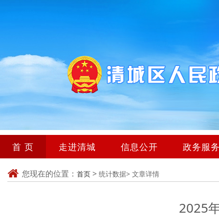
首 页
走进清城
信息公开
政务服
您现在的位置：
>
首页
统计数据>
文章详情
202