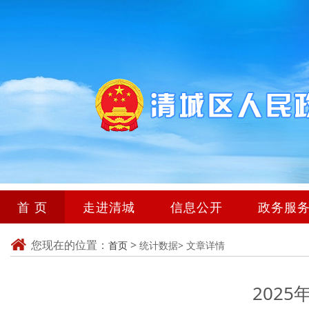
首 页
走进清城
信息公开
政务服
您现在的位置：
>
首页
统计数据>
文章详情
202