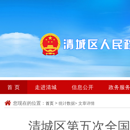
首 页
走进清城
信息公开
政务服
您现在的位置：
>
首页
统计数据>
文章详情
清城区第五次全