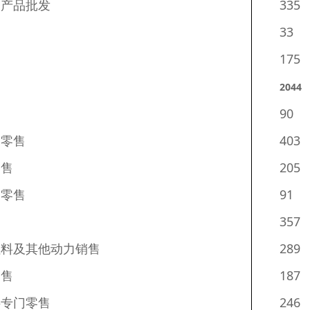
子产品批发
335
33
175
204
4
90
门零售
403
零售
205
门零售
91
357
燃料及其他动力销售
289
零售
187
料专门零售
246