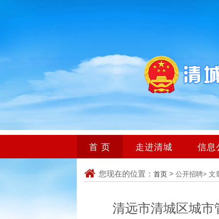
首 页
走进清城
信息
您现在的位置：
>
首页
公开招聘>
文
清远市清城区城市