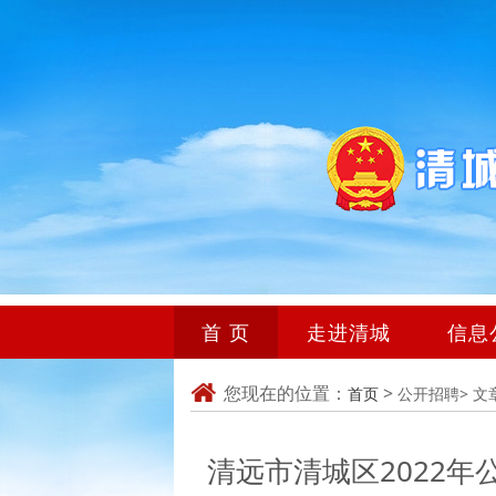
首 页
走进清城
信息
您现在的位置：
>
首页
公开招聘>
文
清远市清城区2022