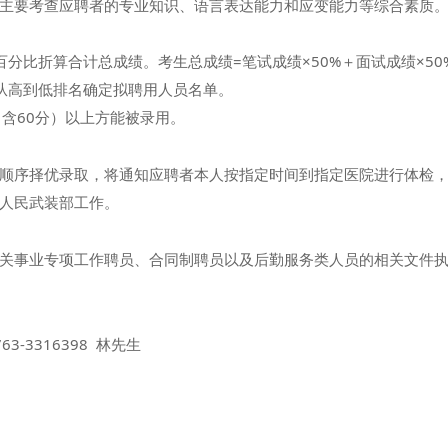
主要考查应聘者的专业知识、语言表达能力和应变能力等综合素质
比折算合计总成绩。考生总成绩=笔试成绩×50%＋面试成绩×50
高到低排名确定拟聘用人员名单。
含60分）以上方能被录用。
序择优录取，将通知应聘者本人按指定时间到指定医院进行体检，
人民武装部工作。
事业专项工作聘员、合同制聘员以及后勤服务类人员的相关文件执
3316398 林先生