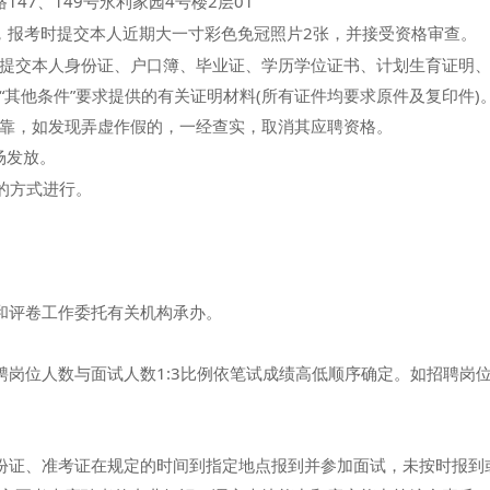
147、149号永利家园4号楼2层01
，报考时提交本人近期大一寸彩色免冠照片2张，并接受资格审查。
交本人身份证、户口簿、毕业证、学历学位证书、计划生育证明、
其他条件”要求提供的有关证明材料(所有证件均要求原件及复印件)
，如发现弄虚作假的，一经查实，取消其应聘资格。
场发放。
的方式进行。
评卷工作委托有关机构承办。
位人数与面试人数1:3比例依笔试成绩高低顺序确定。如招聘岗位人
证、准考证在规定的时间到指定地点报到并参加面试，未按时报到