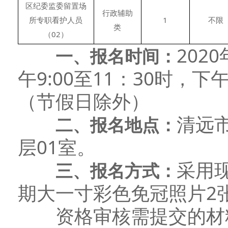
区纪委监委留置场
行政辅助
所专职看护人员
1
不限
类
（02）
202
一、
报名时间：
午9:00至11：30时，下
（节假日除外）
清远
二、
报名地点：
层01室。
采用
三、
报名方式：
期大一寸彩色免冠照片2
资格审核需提交的材料