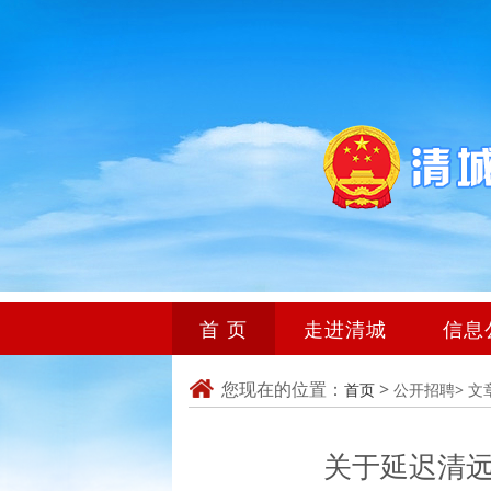
首 页
走进清城
信息
您现在的位置：
>
首页
公开招聘>
文
关于延迟清