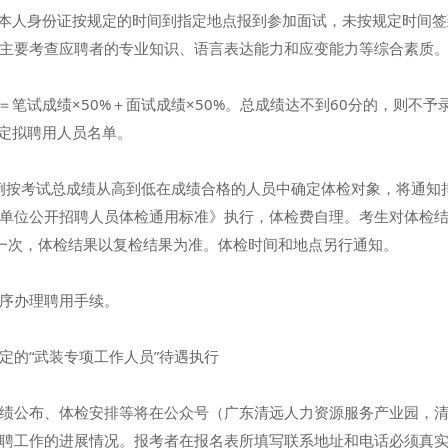
本人身份证按规定的时间到指定地点报到参加面试，未按规定时间签
主要考查应聘者的专业知识、语言表达能力和应变能力等综合素质
试成绩×50%＋面试成绩×50%。总成绩达不到60分的，则不予
定拟聘用人员名单。
例按考试总成绩从高到低在成绩合格的人员中确定体检对象，将通知
单位公开招聘人员体检通用标准》执行，体检费自理。考生对体检
一次，体检结果以复检结果为准。体检时间和地点另行通知。
序办理聘用手续。
的“武装专项工作人员”待遇执行
公布、体检安排等将在公众号（广东清远人力资源服务产业园，清
聘工作的进展情况。报考者在报名表所填写联系地址和电话必须真