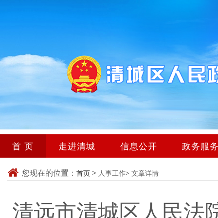
首 页
走进清城
信息公开
政务服
您现在的位置：
>
首页
人事工作>
文章详情
清远市清城区人民法院