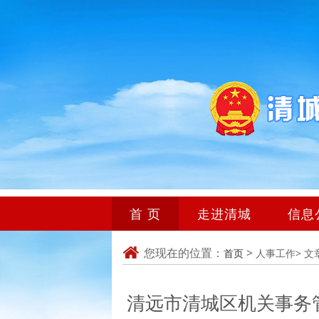
首 页
走进清城
信息
您现在的位置：
>
首页
人事工作>
文
清远市清城区机关事务