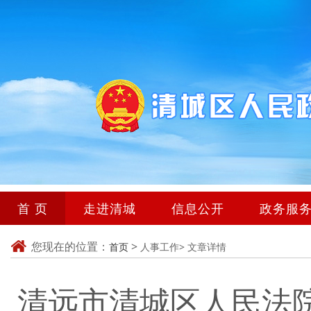
首 页
走进清城
信息公开
政务服
您现在的位置：
>
首页
人事工作>
文章详情
清远市清城区人民法院