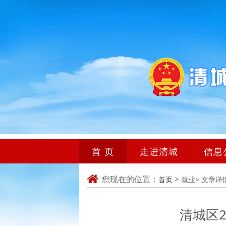
首 页
走进清城
信息
您现在的位置：
>
首页
就业>
文章详
清城区