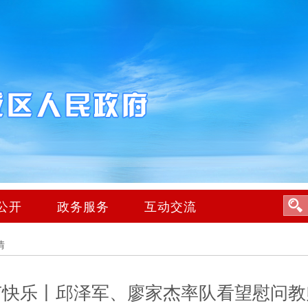
公开
政务服务
互动交流
情
节快乐丨邱泽军、廖家杰率队看望慰问教