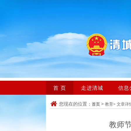
首 页
走进清城
信息
您现在的位置：
>
首页
教育>
文章详
教师