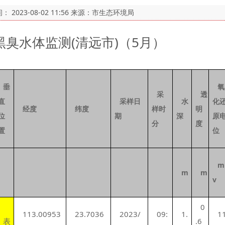
间：
2023-08-02 11:56
来源：市生态环境局
黑臭水体监测(清远市)（5月）
垂
氧
采
透
直
采样日
水
化
经度
纬度
样时
明
位
期
深
原
分
度
置
位
m
m
m
v
0
113.00953
23.7036
2023/
09:
1.
1
表
.6