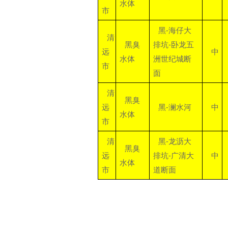
水体
市
黑-海仔大
清
黑臭
排坑-卧龙五
远
中
水体
洲世纪城断
市
面
清
黑臭
远
黑-澜水河
中
水体
市
清
黑-龙沥大
黑臭
远
排坑-广清大
中
水体
市
道断面