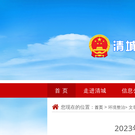
首 页
走进清城
信息
您现在的位置：
>
首页
环境整治>
文
202