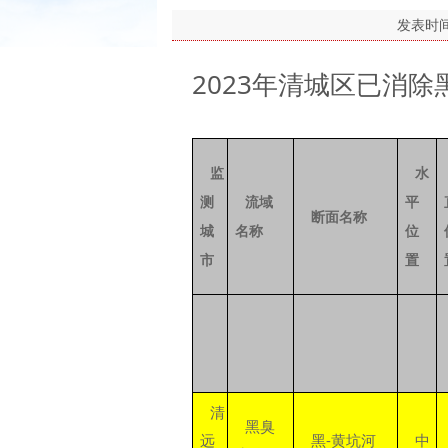
发表时
2023年清城区已消除
监
水
测
流域
平
断面名称
城
名称
位
市
置
清
黑臭
远
黑-黄坑河
中