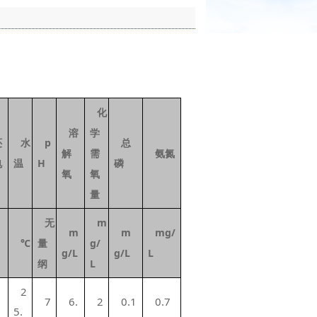
化
溶
学
还
水
p
总
解
需
氨氮
电
温
H
磷
氧
氧
量
无
m
m
m
mg/
℃
量
g/
g/L
g/L
L
纲
L
2
1
7
6.
2
0.1
0.7
5.