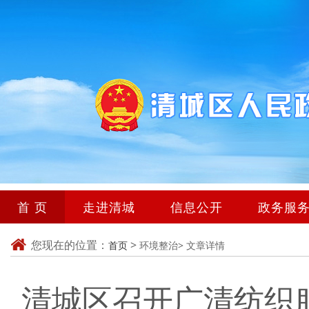
首 页
走进清城
信息公开
政务服
您现在的位置：
>
首页
环境整治>
文章详情
清城区召开广清纺织