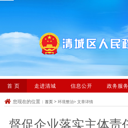
首 页
走进清城
信息公开
政务服
您现在的位置：
>
首页
环境整治>
文章详情
督促企业落实主体责