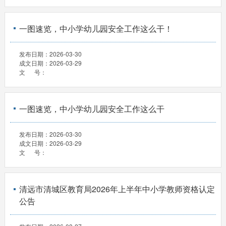
一图速览，中小学幼儿园安全工作这么干！
发布日期：
2026-03-30
成文日期：
2026-03-29
文 号：
一图速览，中小学幼儿园安全工作这么干
发布日期：
2026-03-30
成文日期：
2026-03-29
文 号：
清远市清城区教育局2026年上半年中小学教师资格认定
公告