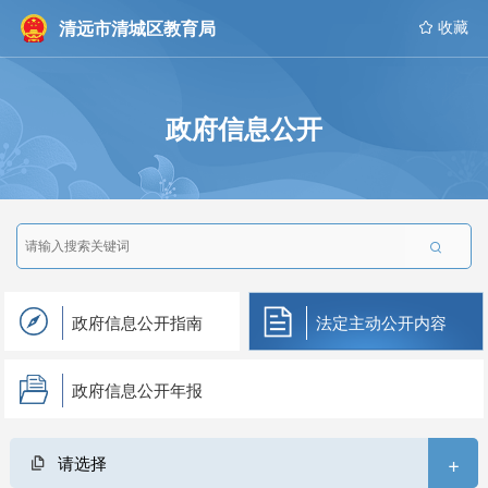
清远市清城区教育局
 收藏
政府信息公开

政府信息公开指南
法定主动公开内容
政府信息公开年报
+
请选择