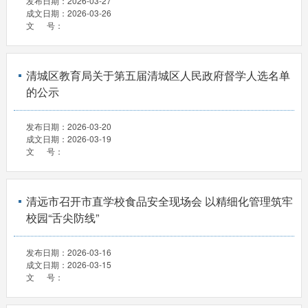
发布日期：
2026-03-27
成文日期：
2026-03-26
文 号：
清城区教育局关于第五届清城区人民政府督学人选名单
的公示
发布日期：
2026-03-20
成文日期：
2026-03-19
文 号：
清远市召开市直学校食品安全现场会 以精细化管理筑牢
校园“舌尖防线”
发布日期：
2026-03-16
成文日期：
2026-03-15
文 号：