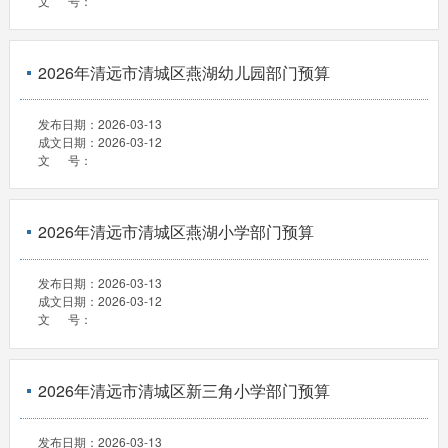
文 号：
2026年清远市清城区燕湖幼儿园部门预算
发布日期：
2026-03-13
成文日期：
2026-03-12
文 号：
2026年清远市清城区燕湖小学部门预算
发布日期：
2026-03-13
成文日期：
2026-03-12
文 号：
2026年清远市清城区新三角小学部门预算
发布日期：
2026-03-13