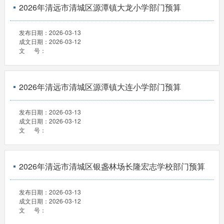
2026年清远市清城区源潭镇大龙小学部门预算
发布日期：
2026-03-13
成文日期：
2026-03-12
文 号：
2026年清远市清城区源潭镇大连小学部门预算
发布日期：
2026-03-13
成文日期：
2026-03-12
文 号：
2026年清远市清城区银盏林场长隆宏志学校部门预算
发布日期：
2026-03-13
成文日期：
2026-03-12
文 号：