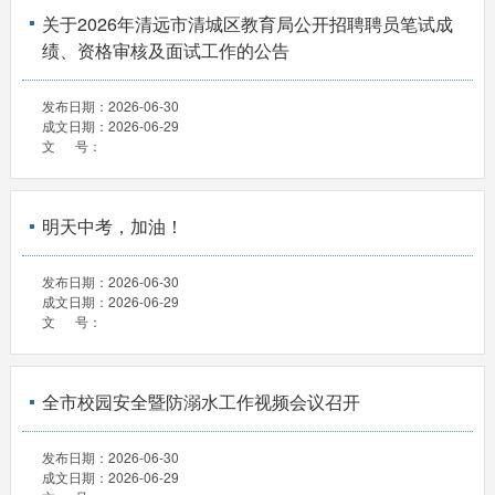
关于2026年清远市清城区教育局公开招聘聘员笔试成
绩、资格审核及面试工作的公告
发布日期：
2026-06-30
成文日期：
2026-06-29
文 号：
明天中考，加油！
发布日期：
2026-06-30
成文日期：
2026-06-29
文 号：
全市校园安全暨防溺水工作视频会议召开
发布日期：
2026-06-30
成文日期：
2026-06-29