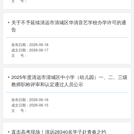
文 号：
关于不予延续清远市清城区华清音艺学校办学许可的通
告
发布日期：
2026-06-18
成文日期：
2026-06-17
文 号：
2025年度清远市清城区中小学（幼儿园）一、二、三级
教师职称评审和认定通过人员公示
发布日期：
2026-06-16
成文日期：
2026-06-15
文 号：
直击高考现场！清远28340名学子赴青春之约