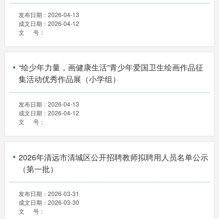
发布日期：
2026-04-13
成文日期：
2026-04-12
文 号：
“绘少年力量，画健康生活”青少年爱国卫生绘画作品征
集活动优秀作品展（小学组）
发布日期：
2026-04-13
成文日期：
2026-04-12
文 号：
2026年清远市清城区公开招聘教师拟聘用人员名单公示
（第一批）
发布日期：
2026-03-31
成文日期：
2026-03-30
文 号：