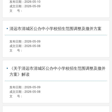
发布日期：
2026-05-10
成文日期：
2026-05-09
文 号：
清远市清城区公办中小学校招生范围调整及撤并方案
发布日期：
2026-05-09
成文日期：
2026-05-08
文 号：
《关于清远市清城区公办中小学校招生范围调整及撤并
方案》解读
发布日期：
2026-05-09
成文日期：
2026-05-08
文 号：