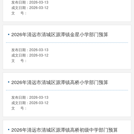
发布日期：
2026-03-13
成文日期：
2026-03-12
文 号：
2026年清远市清城区源潭镇金星小学部门预算
发布日期：
2026-03-13
成文日期：
2026-03-12
文 号：
2026年清远市清城区源潭镇高桥小学部门预算
发布日期：
2026-03-13
成文日期：
2026-03-12
文 号：
2026年清远市清城区源潭镇高桥初级中学部门预算