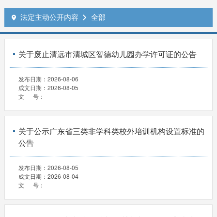
法定主动公开内容
全部


关于废止清远市清城区智德幼儿园办学许可证的公告
发布日期：
2026-08-06
成文日期：
2026-08-05
文 号：
关于公示广东省三类非学科类校外培训机构设置标准的
公告
发布日期：
2026-08-05
成文日期：
2026-08-04
文 号：