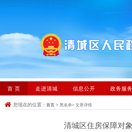
首 页
走进清城
信息公开
政务服
您现在的位置：
>
首页
黑名单>
文章详情
清城区住房保障对象