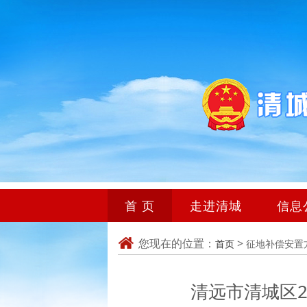
首 页
走进清城
信息
您现在的位置：
>
首页
征地补偿安置
清远市清城区