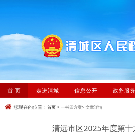
首 页
走进清城
信息公开
政务服
您现在的位置：
>
首页
一书四方案>
文章详情
清远市区2025年度第