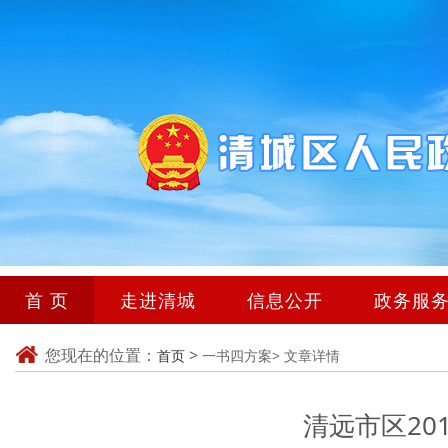
首 页
走进清城
信息公开
政务服
您现在的位置：
>
首页
一书四方案>
文章详情
清远市区20