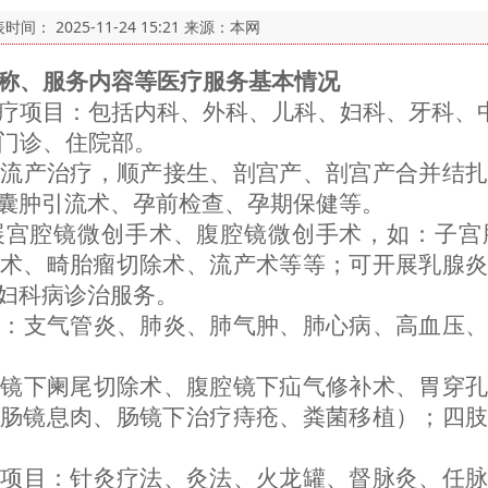
表时间：
2025-11-24 15:21
来源：本网
称、服务内容等医疗服务基本情况
疗项目：包括内科、外科、儿科、妇科、牙科、
门诊、住院部。
兆流产治疗，顺产接生、剖宫产、剖宫产合并结
囊肿引流术、孕前检查、孕期保健等。
展宫腔镜微创手术、腹腔镜微创手术，如：子宫
术、畸胎瘤切除术、流产术等等；可开展乳腺炎
妇科病诊治服务。
括：支气管炎、肺炎、肺气肿、肺心病、高血压
腔镜下阑尾切除术、腹腔镜下疝气修补术、胃穿
肠镜息肉、肠镜下治疗痔疮、粪菌移植）；四肢
务项目：针灸疗法、灸法、火龙罐、督脉灸、任