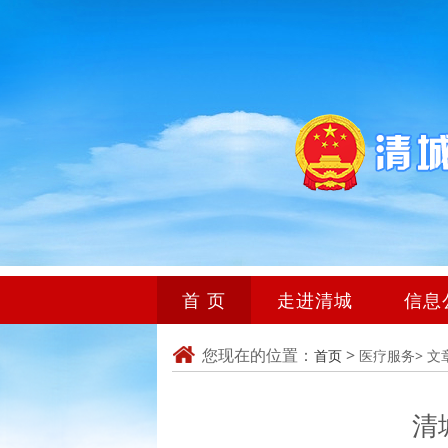
首 页
走进清城
信息
您现在的位置：
>
首页
医疗服务>
文
清