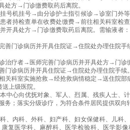
具处方→门诊缴费取药后离院。
或挂号机挂号→由分诊护士指引候诊→诊室门外
患者持检查单在收费处缴费→前往相关科室检查
并开具处方→门诊缴费取药后离院。需输液者：
完善门诊病历并开具住院证→住院处办理住院手
诊治疗者→医师完善门诊病历并开具处方→门诊
善门诊病历并开具住院证→住院处办理住院手续
相关科室实施抢救→经抢救病情稳定→送住院部
转送上级医院。
：本中心向优抚对象、军人、烈属、残疾人士、
服务；落实分级诊疗，为符合条件居民提供双向
疗科、内科、外科、妇产科、妇女保健科、儿科
、康复医学科、麻醉科、医学检验科、医学影像