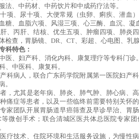
服法、中药材、中药饮片和中成药疗法等。
二十项、尿十项、大便常规（虫卵、痢疾、潜血
糖、血脂六项、风湿三项、心三酶、血沉、凝血功
甲肝、丙肝、结核、优生五项、肿瘤四项、肺炎
体检查，胃肠镜、DR、CT、彩超、心电图、乳腺
专科特色：
中医、妇产科、消化内科、康复理疗等专科门诊
科、中医科、康复科。
及产科病人，联合广东药学院附属第一医院妇产
病。
患者，尤其是老年病、肺炎、肺气肿、肺心病、
种痛症等患者，以及一些临终前需要特别关怀的
专家团队开展胃肠道早癌筛查及早诊早治、胃肠
术等微创手术；联合清城区医共体总医院专家团
。
医医疗技术、住院环境和生活服务设施，为慢性