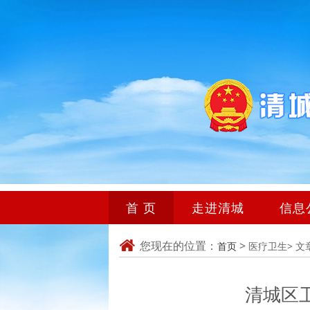
首 页
走进清城
信息
您现在的位置：
>
首页
医疗卫生>
文
清城区