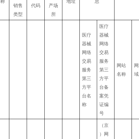
名称
地址
息
销售
代码
产场
类型
所
医疗
医疗
器械
器械
网络
网络
交易
交易
服务
网站
网
服务
第三
名称
域
第三
方平
方平
台备
台名
案凭
称
证编
号
（京
）网