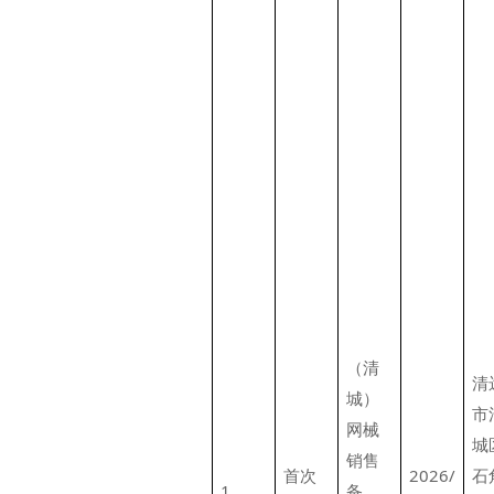
（清
清
城）
市
网械
城
销售
首次
2026/
石
1
备