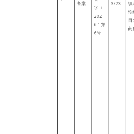
备案
3/23
镇
字 ﹝
珍
202
目
6﹞第
药
6号