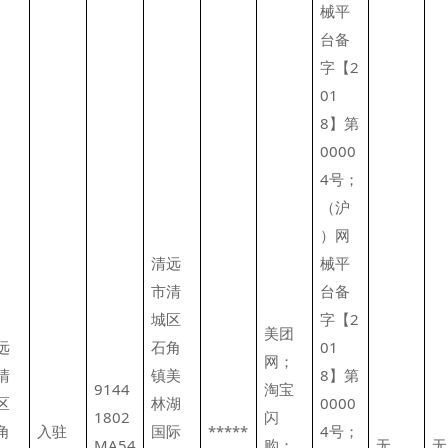
械平
台备
字【2
01
8】第
0000
4号；
（沪
）网
清远
械平
市清
台备
城区
字【2
美团
远
石角
01
网；
清
镇美
8】第
9144
淘宝
区
林湖
0000
1802
闪
角
入驻
国际
*****
4号；
MA54
购；
无
无