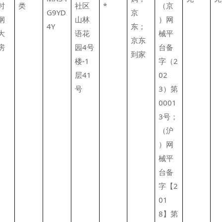
时
类
社区
*
（京
G9YD
京
纲
山林
）网
4Y
东；
大
语花
械平
京东
房
园4号
台备
到家
楼-1
字（2
层41
02
号
3）第
0001
3号；
（沪
）网
械平
台备
字【2
01
8】第