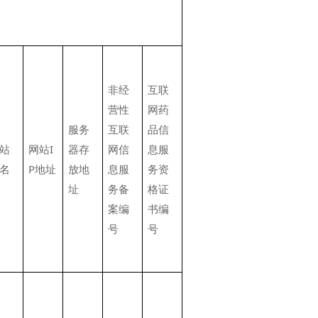
非经
互联
营性
网药
服务
互联
品信
站
网站I
器存
网信
息服
名
P地址
放地
息服
务资
址
务备
格证
案编
书编
号
号