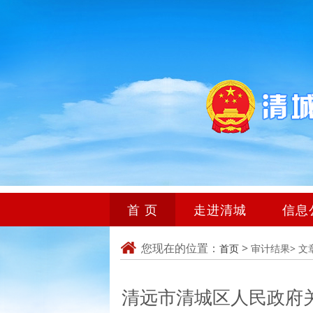
首 页
走进清城
信息
您现在的位置：
>
首页
审计结果>
文
清远市清城区人民政府关