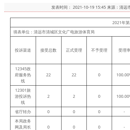
发表时间：
2021-10-19 15:45
来源：清远
2021
填表单位：清远市清城区文化广电旅游体育局
投诉渠道
接受总数
正式受理
不予受理
受理
12345政
府服务热
22
22
0
100.0
线
12301旅
游投诉热
2
2
0
100.0
线
省厅转办
0
0
0
-
本局政务
网及局长
0
0
0
-