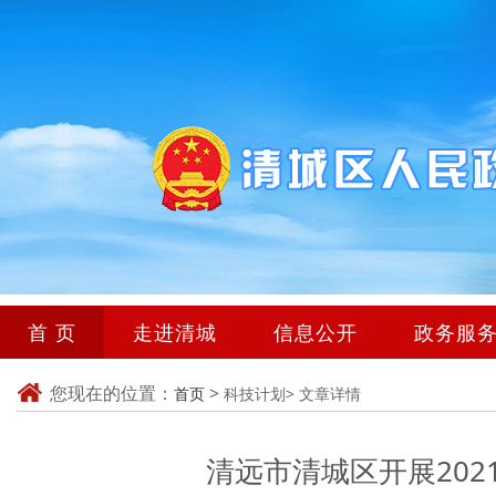
首 页
走进清城
信息公开
政务服
您现在的位置：
>
首页
科技计划>
文章详情
清远市清城区开展20