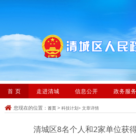
首 页
走进清城
信息公开
政务服
您现在的位置：
>
首页
科技计划>
文章详情
清城区8名个人和2家单位获