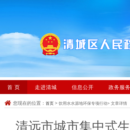
首 页
走进清城
信息公开
政务服
您现在的位置：
>
首页
饮用水水源地环保专项行动>
文章详情
清远市城市集中式