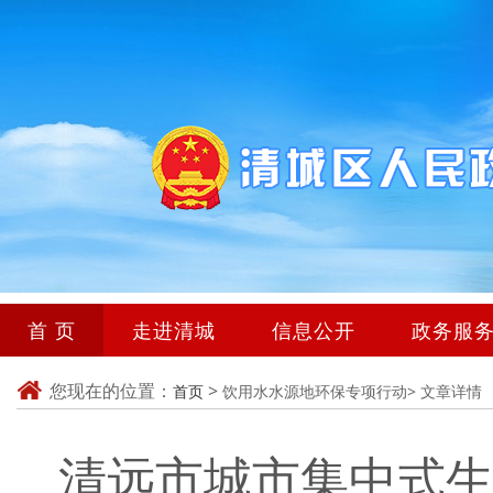
首 页
走进清城
信息公开
政务服
您现在的位置：
>
首页
饮用水水源地环保专项行动>
文章详情
清远市城市集中式