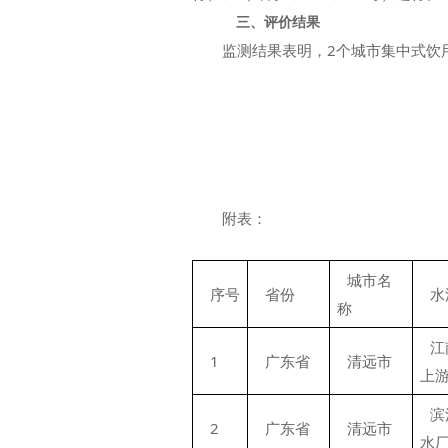
三、评价结果
监测结果表明，2个城市集中式饮用水水
附表：
城市名
序号
省份
水
称
江
1
广东省
清远市
上游
滨
2
广东省
清远市
水