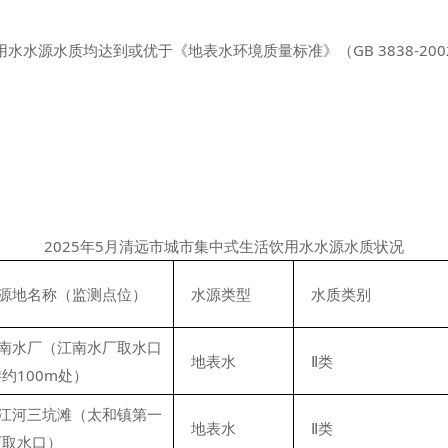
源水质均达到或优于《地表水环境质量标准》（GB 3838-200
2025年5月清远市城市集中式生活饮用水水源水质状况
源地名称（监测点位）
水源类型
水质类别
南水厂（江南水厂取水口
地表水
Ⅱ类
约100m处）
江河三坑滩（太和镇第一
地表水
Ⅱ类
厂取水口）