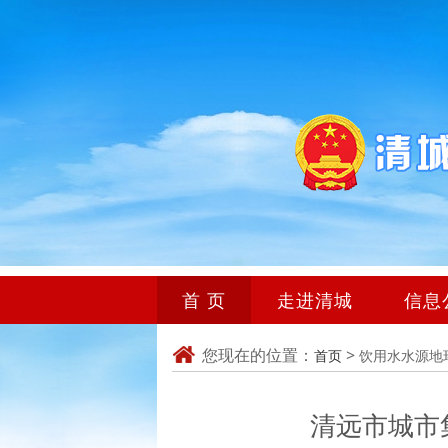
首 页
走进清城
信息
您现在的位置：
>
首页
饮用水水源地
清远市城市