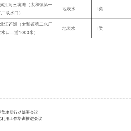
滨江河三坑滩（太和镇第一
地表水
Ⅱ类
水厂取水口）
北江芒洲（太和镇第二水厂
地表水
Ⅱ类
取水口上游1000米）
覆盖攻坚行动部署会议
化利用工作培训推进会议