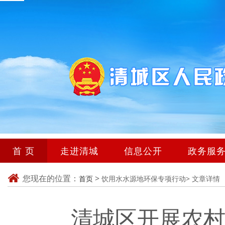
首 页
走进清城
信息公开
政务服
您现在的位置：
>
首页
饮用水水源地环保专项行动>
文章详情
清城区开展农