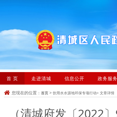
首 页
走进清城
信息公开
政务服
您现在的位置：
>
首页
饮用水水源地环保专项行动>
文章详情
（清城府发〔2022