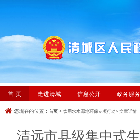
首 页
走进清城
信息公开
政务服
您现在的位置：
>
首页
饮用水水源地环保专项行动>
文章详情
清远市县级集中式