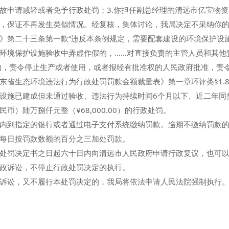
故申请减轻或者免予行政处罚；3.你担任副总经理的清远市亿宝物
，保证不再发生类似情况。经复核，集体讨论，我局决定不采纳你
第二十三条第一款“违反本条例规定，需要配套建设的环境保护设
环境保护设施验收中弄虚作假的，……对直接负责的主管人员和其他责
的，责令停止生产或者使用，或者报经有批准权的人民政府批准，责
东省生态环境违法行为行政处罚罚款金额裁量表》第一章环评类§1.
设施已建成但未通过验收、违法行为持续时间6个月以下、近二年同
）陆万捌仟元整（¥68,000.00）的行政处罚。
到指定的银行或者通过电子支付系统缴纳罚款。逾期不缴纳罚款的
每日按罚款数额的百分之三加处罚款。
罚决定书之日起六十日内向清远市人民政府申请行政复议，也可以
政诉讼，不停止行政处罚决定的执行。
讼，又不履行本处罚决定的，我局将依法申请人民法院强制执行