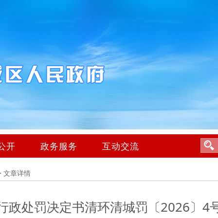
公开
政务服务
互动交流
>
文章详情
行政处罚决定书清环清城罚〔2026〕4