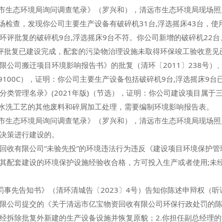
《清远市生态环境局询问调查笔录》（罗兴和），清远市生态环境局现场
行现场检查，发现你公司主要生产设备有破碎机31台,浮选摇床43台，
环评批复的破碎机9台,浮选摇床9台不符。你公司新增的破碎机22台
评批复已建设完成，配套的污染物治理设施未取得环保竣工验收意见已于
司搬迁项目环境影响报告书》的批复（清环〔2011〕238号）
94879100C），证明：你公司主要生产设备包括破碎机9台,浮选摇床
管理名录》(2021年版)（节选），证明：你公司建设项目属于三
含水洗工艺的其他废料和碎屑加工处理，需要编制环境影响报告表。
远市生态环境局询问调查笔录》（罗兴和），清远市生态环境局现场
决策进行建设的。
有限公司“未验先投”的环境违法行为违反《建设项目环境保护管
其配套建设的环境保护设施经验收合格，方可投入生产或者使用;未
事先告知书》（清环清城告〔2023〕4号）告知你陈述申辩权（听证
限公司提交的《关于清远市亿宝物资回收有限公司环保行政处罚的陈
经拆除批复外新建的生产设备设施并恢复原貌；2.你担任副总经理