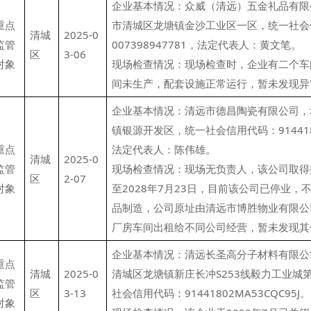
企业基本情况：众威（清远）五金礼品有限
重点
市清城区龙塘镇金沙工业区一区，统一社会信
清城
2025-0
监管
007398947781，法定代表人：黄文笔。
区
3-06
对象
现场检查情况：现场检查时，企业有二个车
间未生产，配套设施正常运行，暂未发现异
企业基本情况：清远市德昌陶瓷有限公司，
镇银源开发区，统一社会信用代码：9144180
重点
法定代表人：陈伟雄。
清城
2025-0
监管
现场检查情况：现场无负责人，该公司取得
区
2-07
对象
至2028年7月23日，目前该公司已停业，
品制造，公司原址由清远市博胜物业有限公
厂房车间出租给不同公司经营，暂未发现其
企业基本情况：清远长圣高分子材料有限公
重点
清城
2025-0
清城区龙塘镇新庄长冲S253线毅力工业城第
监管
区
3-13
社会信用代码：91441802MA53CQC95J。
对象