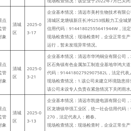
现场检查情况：该企业于2022年7月已关闭
企业基本情况：清远市美村生物技术有限公
重点
清城区龙塘镇新庄长冲S253线毅力工业城第
清城
2025-0
监管
信用代码：91441802555641944W
区
3-17
对象
现场检查情况：现场检查时，企业正常生产
运行，暂未发现异常情况。
企业基本情况：清远市华鸿铜业有限公司，
重点
区石角镇有色金属加工制造业基地华鸿大道
清城
2025-0
监管
代码：91441802792907582L，法定
区
3-21
对象
现场检查情况：1.该公司未建立环境隐患排
该公司未设专人负责在紧急情况下关闭雨水
企业基本情况：清远市凯捷电源有限公司，
重点
区龙塘镇华强工业区，统一社会信用代码：9144
清城
2025-0
监管
270，法定代表人：赖春。
区
3-13
对象
现场检查情况：现场检查时，企业正常生产