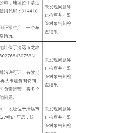
公司，地址位于清远
未发现问题终
用代码：914418
止检查并向监
管对象告知检
间正常生产，一个车
查结果
常情况。
地址位于清远市龙塘
2768430753N，
未发现问题终
止检查并向监
排污许可证，有效期
管对象告知检
不再从事建筑陶瓷制
查结果
司负责运营，将多个
他问题。
司，地址位于清远市
未发现问题终
27幢B1厂房，统一
止检查并向监
管对象告知检