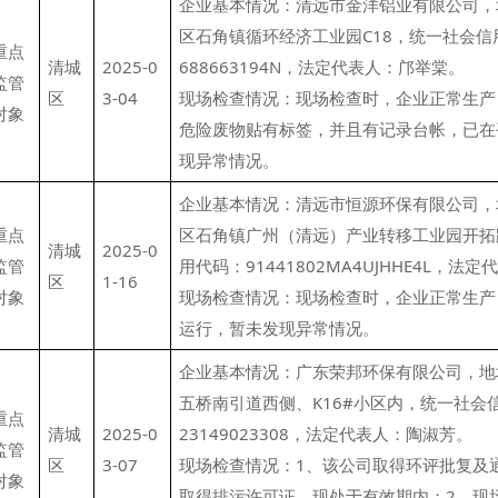
企业基本情况：清远市金洋铝业有限公司，
区石角镇循环经济工业园C18，统一社会信用代
重点
清城
2025-0
688663194N，法定代表人：邝举棠。
监管
区
3-04
现场检查情况：现场检查时，企业正常生产
对象
危险废物贴有标签，并且有记录台帐，已在
现异常情况。
企业基本情况：清远市恒源环保有限公司，
重点
区石角镇广州（清远）产业转移工业园开拓
清城
2025-0
监管
用代码：91441802MA4UJHHE4L，法
区
1-16
对象
现场检查情况：现场检查时，企业正常生产
运行，暂未发现异常情况。
企业基本情况：广东荣邦环保有限公司，地
五桥南引道西侧、K16#小区内，统一社会信用
重点
清城
2025-0
23149023308，法定代表人：陶淑芳。
监管
区
3-07
现场检查情况：1、该公司取得环评批复及
对象
取得排污许可证，现处于有效期内；2、现