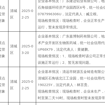
企业基本情况：广东隆达铝业有限公司，地
重点
石角镇循环经济产业园西区6号，统一社会信用
清城
2025-0
监管
0787996306U，法定代表人：臧立根。
区
2-25
对象
现场检查情况：现场检查时，企业正常生产
运行，暂未发现异常情况。
企业基本情况：广东嘉博制药有限公司，地
重点
术产业开发区生物医药城，统一社会信用代码：
清城
2025-0
监管
UP6EK79，法定代表人：黄健鹏。
区
3-20
对象
现场检查情况：1、现场检查时该公司正常
设施正常运行；2、暂无发现问题。
企业基本情况：清远市财源五金铸造有限公
重点
清城区石角镇北江工业园，统一社会信用代码：9
清城
2025-0
监管
190225Y，法定代表人：林言贵。
区
2-25
对象
现场检查情况：现场检查时，企业未生产，
时至第二天10时。现场检查时暂未发现异