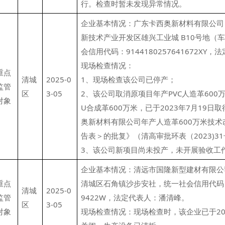
行。检查时暂未发现异常情况。
企业基本情况：广东卡西奥新材料有限公司
新技术产业开发区雄兴工业城 B10号地（
会信用代码：9144180257641672XY
现场检查情况：
重点
清城
2025-0
1、现场检查该公司已停产；
监管
区
3-05
2、该公司取消原项目年产PVC人造革600
对象
U合成革600万米，已于2023年7月19日
奥新材料有限公司年产人造革600万米技
告表＞的批复》（清高审批环表（2023)31
3、该公司新项目尚未投产，未开展验收工
企业基本情况：清远市国隆新型建材有限公
重点
清城区石角镇沙步安社，统一社会信用代码：91
清城
2025-0
监管
9422W，法定代表人：潘清峰。
区
3-05
对象
现场检查情况：现场检查时，该企业已于20