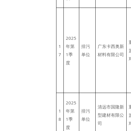
2025
1
年第
排污
广东卡西奥新
7
1季
单位
材料有限公司
度
2025
清远市国隆新
1
年第
排污
型建材有限公
8
1季
单位
司
度