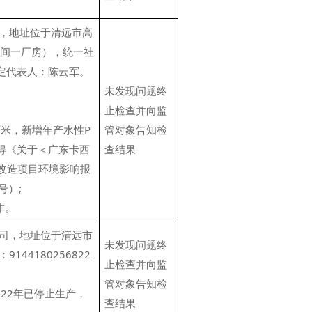
，地址位于清远市高
车间一厂房），统一社
，法定代表人：陈云军。
未发现问题终
止检查并向监
万米，新增年产水性P
管对象告知检
取得《关于＜广东卡西
查结果
术改造项目环境影响报
号）;
作。
司，地址位于清远市
未发现问题终
44180256822
止检查并向监
管对象告知检
22年已停止生产，
查结果