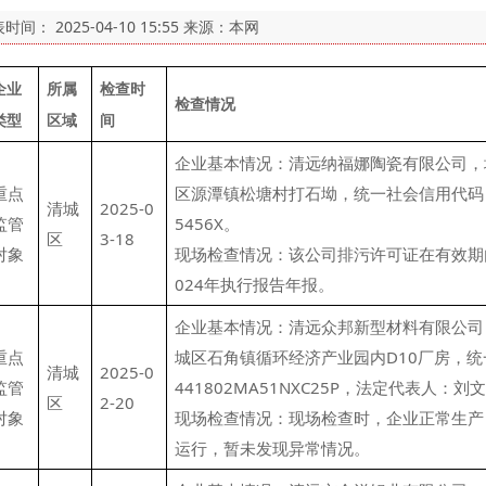
表时间：
2025-04-10 15:55
来源：本网
企业
所属
检查时
检查情况
类型
区域
间
企业基本情况：清远纳福娜陶瓷有限公司，
重点
区源潭镇松塘村打石坳，统一社会信用代码：91
清城
2025-0
监管
5456X。
区
3-18
对象
现场检查情况：该公司排污许可证在有效期
024年执行报告年报。
企业基本情况：清远众邦新型材料有限公司
重点
城区石角镇循环经济产业园内D10厂房，统
清城
2025-0
监管
441802MA51NXC25P，法定代表人：刘
区
2-20
对象
现场检查情况：现场检查时，企业正常生产
运行，暂未发现异常情况。