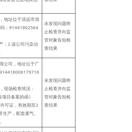
，地址位于清远市清
未发现问题终
91441802564
止检查并向监
管对象告知检
产；2.该公司污染治
查结果
。
限公司，地址位于广
18006179716
未发现问题终
，现场检查情况：
止检查并向监
设项目备案的函》
管对象告知检
污许可证，有效期至2
查结果
正常生产，配套废气、
。