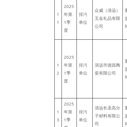
2025
众威（清远）
1
年第
排污
五金礼品有限
1
1季
单位
公司
度
2025
1
年第
排污
清远市德昌陶
2
1季
单位
瓷有限公司
度
2025
清远长圣高分
1
年第
排污
子材料有限公
3
1季
单位
司