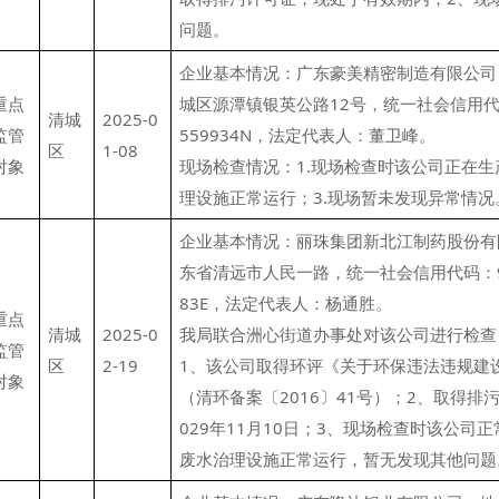
问题。
企业基本情况：广东豪美精密制造有限公司
重点
城区源潭镇银英公路12号，统一社会信用代码：
清城
2025-0
监管
559934N，法定代表人：董卫峰。
区
1-08
对象
现场检查情况：1.现场检查时该公司正在生
理设施正常运行；3.现场暂未发现异常情况
企业基本情况：丽珠集团新北江制药股份有
东省清远市人民一路，统一社会信用代码：9144
83E，法定代表人：杨通胜。
重点
清城
2025-0
我局联合洲心街道办事处对该公司进行检查
监管
区
2-19
1、该公司取得环评《关于环保违法违规建
对象
（清环备案〔2016〕41号）；2、取得排
029年11月10日；3、现场检查时该公司
废水治理设施正常运行，暂无发现其他问题