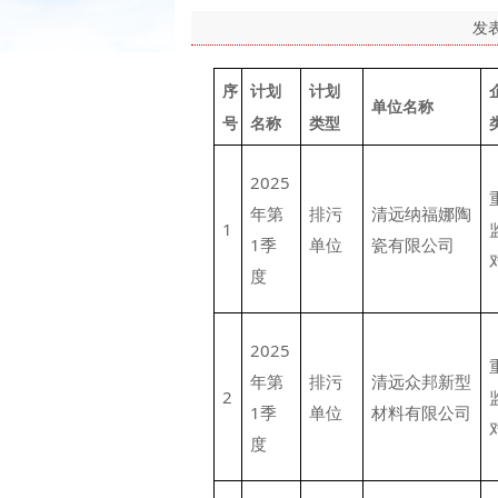
发
序
计划
计划
单位名称
号
名称
类型
2025
年第
排污
清远纳福娜陶
1
1季
单位
瓷有限公司
度
2025
年第
排污
清远众邦新型
2
1季
单位
材料有限公司
度